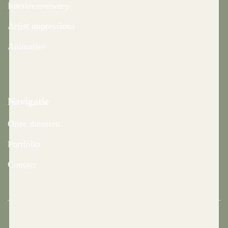
Interieurontwerp
Artist impressions
Animaties
Navigatie
Onze diensten
Portfolio
Contact
Algemene voorwaarden
|
Privacy beleid
|
Disclaimer
|
Sitemap